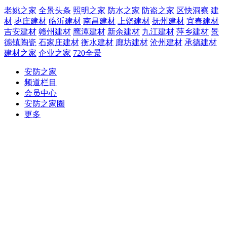
老姚之家
全景头条
照明之家
防水之家
防盗之家
区快洞察
建
材
枣庄建材
临沂建材
南昌建材
上饶建材
抚州建材
宜春建材
吉安建材
赣州建材
鹰潭建材
新余建材
九江建材
萍乡建材
景
德镇陶瓷
石家庄建材
衡水建材
廊坊建材
沧州建材
承德建材
建材之家
企业之家
720全景
安防之家
频道栏目
会员中心
安防之家圈
更多